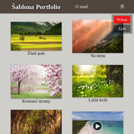
Šablona Portfolio
O mně
☰
Vybrat
Zpět
Žluté pole
Na útesu
Luční kvítí
Kvetoucí stromy